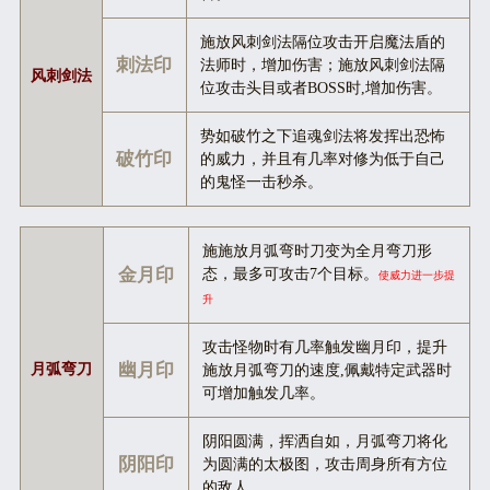
施放风刺剑法隔位攻击开启魔法盾的
刺法印
法师时，增加伤害；施放风刺剑法隔
风刺剑法
位攻击头目或者BOSS时,增加伤害。
势如破竹之下追魂剑法将发挥出恐怖
破竹印
的威力，并且有几率对修为低于自己
的鬼怪一击秒杀。
施施放月弧弯时刀变为全月弯刀形
金月印
态，最多可攻击7个目标。
使威力进一步提
升
攻击怪物时有几率触发幽月印，提升
月弧弯刀
幽月印
施放月弧弯刀的速度,佩戴特定武器时
可增加触发几率。
阴阳圆满，挥洒自如，月弧弯刀将化
阴阳印
为圆满的太极图，攻击周身所有方位
的敌人。