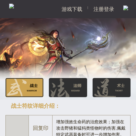
|
游戏下载
注册登录
战士符纹详细介绍：
增加强效生命药的治愈效果；加强在
回复印
攻击野猪和猛犸类怪物时的伤害,佩戴
特定武器装备时可进一步增加伤害。