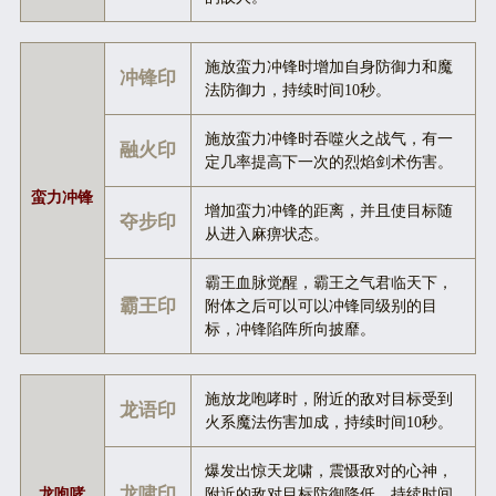
施放蛮力冲锋时增加自身防御力和魔
冲锋印
法防御力，持续时间10秒。
施放蛮力冲锋时吞噬火之战气，有一
融火印
定几率提高下一次的烈焰剑术伤害。
蛮力冲锋
增加蛮力冲锋的距离，并且使目标随
夺步印
从进入麻痹状态。
霸王血脉觉醒，霸王之气君临天下，
霸王印
附体之后可以可以冲锋同级别的目
标，冲锋陷阵所向披靡。
施放龙咆哮时，附近的敌对目标受到
龙语印
火系魔法伤害加成，持续时间10秒。
爆发出惊天龙啸，震慑敌对的心神，
龙啸印
龙咆哮
附近的敌对目标防御降低，持续时间