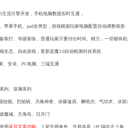
al 3D主流引擎开发，手机电脑数据实时互通，
、苹果手机、pad全类型，游戏根据玩家电脑配置自动调整画质
备靠打、等级靠练，普通玩家只要付出时间、精力，一切都有机
戏生态、自由游戏，更新蓝魔3.0自动检测封挂系统
苹果、安卓、PC电脑、三端互通
系列、深渊系列
35级技能、烈焰斩、天唤神兽、冰爆漩涡、狮吼功、气功术、冰
镇魔城、天海岛、日月门
使用
蓝月宝库功能
，上架交易角色、交易道具（PC端在左上角