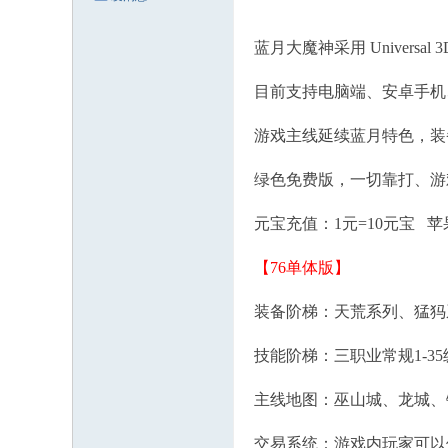
-
蓝月大魔神采用 Univers
热
血
目前支持电脑端、安卓手机
重
游戏主线延续蓝月特色，装
燃
战
绿色免费版，一切靠打、游
个
元宝充值：1元=10元宝 
痛
快
【
76单体版
】
装备阶梯：天荒系列、猛犸
技能阶梯：三职业常规1-
主线地图：巫山城、龙城、
交易系统：游戏内玩家可以