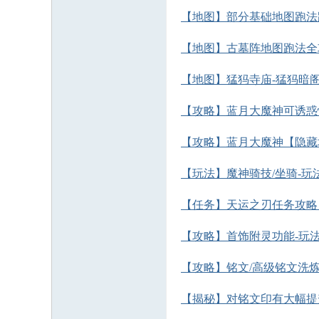
【地图】部分基础地图跑法
【地图】古墓阵地图跑法全攻
【地图】猛犸寺庙-猛犸暗阁
【攻略】蓝月大魔神可诱惑
【攻略】蓝月大魔神【隐藏
【玩法】魔神骑技/坐骑-玩
【任务】天运之刃任务攻略
【攻略】首饰附灵功能-玩
【攻略】铭文/高级铭文洗
【揭秘】对铭文印有大幅提