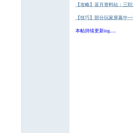
【攻略】蓝月资料站：三职
【技巧】部分玩家屏幕中一
本帖持续更新ing.....