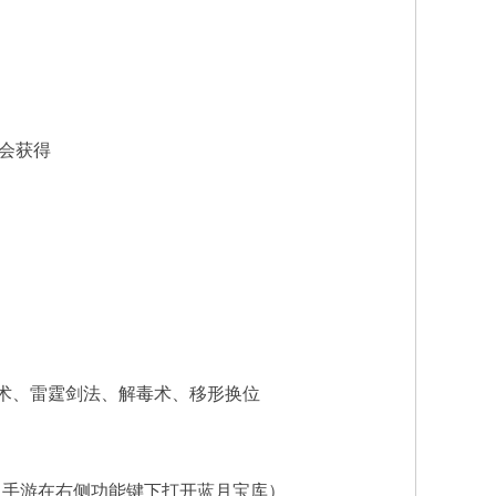
会获得
箭术、雷霆剑法、解毒术、移形换位
、手游在右侧功能键下打开蓝月宝库）