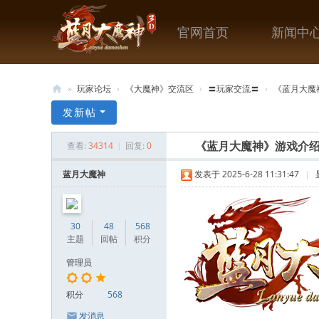
官网首页
新闻中
»
玩家论坛
›
《大魔神》交流区
›
〓玩家交流〓
›
《蓝月大魔
《
发新帖
蓝
查看:
34314
|
回复:
0
《蓝月大魔神》游戏介
月
大
蓝月大魔神
发表于 2025-6-28 11:31:47
|
魔
神
30
48
568
》
主题
回帖
积分
官
管理员
方
积分
568
网
站
发消息